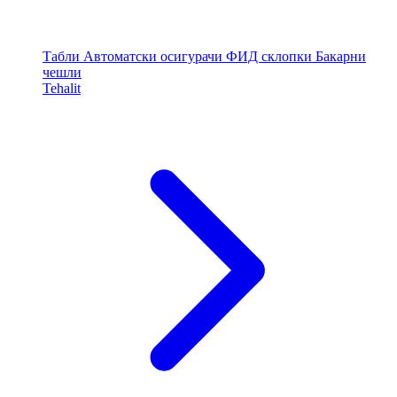
Табли
Автоматски осигурачи
ФИД склопки
Бакарни
чешли
Tehalit